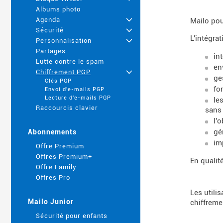
Albums photo
Agenda
+
Mailo pou
Sécurité
+
L'intégra
Personnalisation
+
Partages
in
Lutte contre le spam
en
Chiffrement PGP
+
ge
Clés PGP
fo
Envoi d'e-mails PGP
Lecture d'e-mails PGP
le
Raccourcis clavier
sans
l'
gé
Abonnements
im
Offre Premium
Offres Premium+
En qualit
Offre Family
Offres Pro
Les utili
Mailo Junior
chiffreme
Sécurité pour enfants