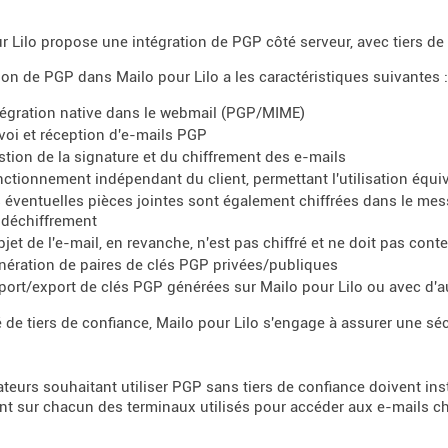
r Lilo propose une intégration de PGP côté serveur, avec tiers de
tion de PGP dans Mailo pour Lilo a les caractéristiques suivantes :
tégration native dans le webmail (PGP/MIME)
voi et réception d'e-mails PGP
stion de la signature et du chiffrement des e-mails
nctionnement indépendant du client, permettant l'utilisation équi
s éventuelles pièces jointes sont également chiffrées dans le mes
 déchiffrement
objet de l'e-mail, en revanche, n'est pas chiffré et ne doit pas con
nération de paires de clés PGP privées/publiques
port/export de clés PGP générées sur Mailo pour Lilo ou avec d'au
é de tiers de confiance, Mailo pour Lilo s'engage à assurer une sé
sateurs souhaitant utiliser PGP sans tiers de confiance doivent ins
nt sur chacun des terminaux utilisés pour accéder aux e-mails chi