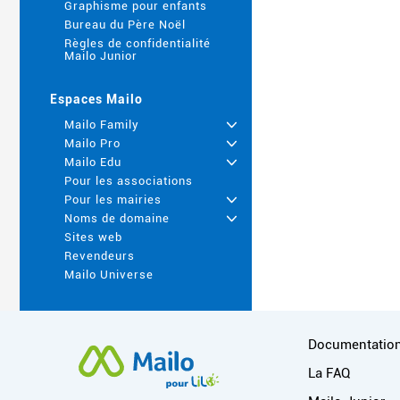
Graphisme pour enfants
Bureau du Père Noël
Règles de confidentialité
Mailo Junior
Espaces Mailo
Mailo Family
+
Mailo Pro
+
Mailo Edu
+
Pour les associations
Pour les mairies
+
Noms de domaine
+
Sites web
Revendeurs
Mailo Universe
Plus d'informat
Documentatio
La FAQ