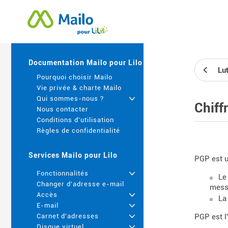
Documentation Mailo pour Lilo
Lu
Pourquoi choisir Mailo
Vie privée & charte Mailo
Qui sommes-nous ?
+
Chiff
Nous contacter
Conditions d'utilisation
Règles de confidentialité
Services Mailo pour Lilo
PGP est u
Fonctionnalités
+
Le
Changer d'adresse e-mail
messa
Accès
+
La
E-mail
+
PGP est l
Carnet d'adresses
+
Disque virtuel
+