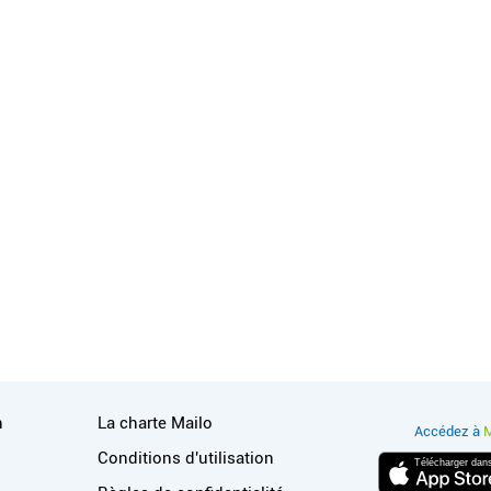
ions
Liens utiles
n
La charte Mailo
Accédez à
M
Conditions d'utilisation
Télécharger dan